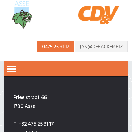
0475 25 31 17
JAN@DEBACKER.BIZ
MENU
JAN DE BACKER
Prieelstraat 66
1730 Asse
T:
+32 475 25 31 17