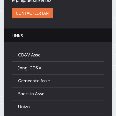
E:
jan@debacker.biz
CONTACTEER JAN
LINKS
CD&V Asse
Jong-CD&V
Gemeente Asse
Sport in Asse
Unizo