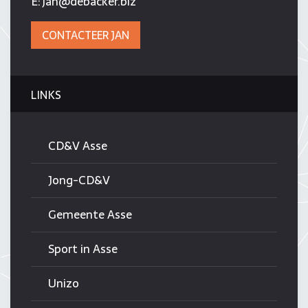
E:
jan@debacker.biz
CONTACTEER JAN
LINKS
CD&V Asse
Jong-CD&V
Gemeente Asse
Sport in Asse
Unizo