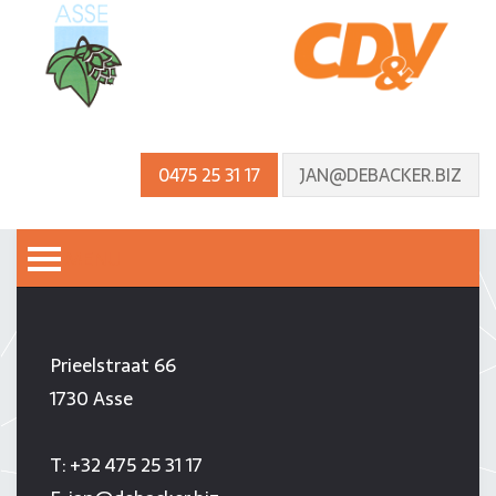
0475 25 31 17
JAN@DEBACKER.BIZ
MENU
JAN DE BACKER
Prieelstraat 66
1730 Asse
T:
+32 475 25 31 17