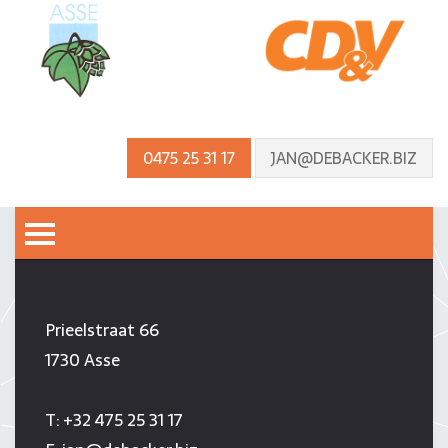
0475 25 31 17
JAN@DEBACKER.BIZ
MENU
JAN DE BACKER
Prieelstraat 66
1730 Asse
T:
+32 475 25 31 17