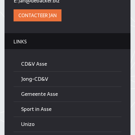
E:
jan@debacker.biz
CONTACTEER JAN
LINKS
CD&V Asse
Jong-CD&V
Gemeente Asse
Sport in Asse
Unizo