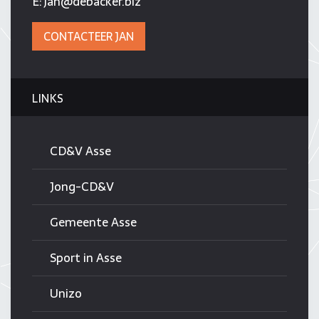
E:
jan@debacker.biz
CONTACTEER JAN
LINKS
CD&V Asse
Jong-CD&V
Gemeente Asse
Sport in Asse
Unizo