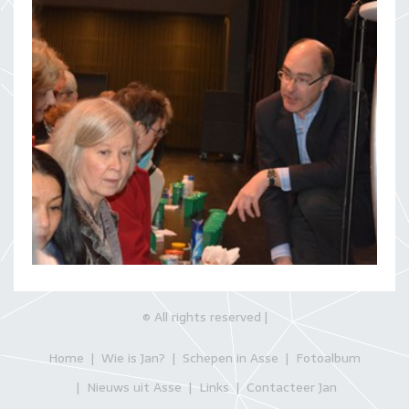
© All rights reserved |
Wie is Jan?
Schepen in Asse
Fotoalbum
Home
Nieuws uit Asse
Links
Contacteer Jan