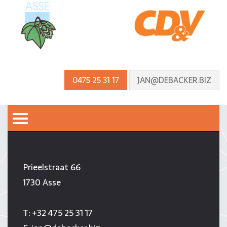
0475 25 31 17
JAN@DEBACKER.BIZ
MENU
JAN DE BACKER
Prieelstraat 66
1730 Asse
T:
+32 475 25 31 17